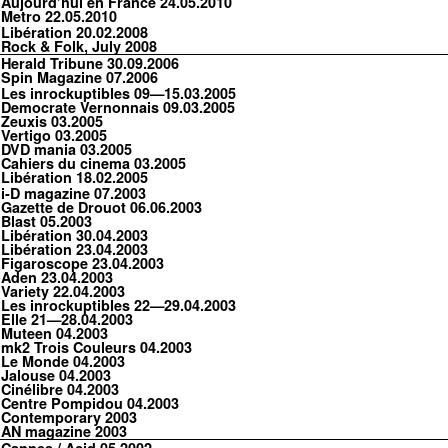
Aujourd’hui en France
24.05.2010
Metro
22.05.2010
Libération
20.02.2008
Rock & Folk
, July 2008
Herald Tribune
30.09.2006
Spin Magazine
07.2006
Les inrockuptibles
09—15.03.2005
Democrate Vernonnais
09.03.2005
Zeuxis
03.2005
Vertigo
03.2005
DVD mania
03.2005
Cahiers du cinema
03.2005
Libération
18.02.2005
i-D magazine
07.2003
Gazette de Drouot
06.06.2003
Blast
05.2003
Libération
30.04.2003
Libération
23.04.2003
Figaroscope
23.04.2003
Aden
23.04.2003
Variety
22.04.2003
Les inrockuptibles
22—29.04.2003
Elle
21—28.04.2003
Muteen
04.2003
mk2 Trois Couleurs
04.2003
Le Monde
04.2003
Jalouse
04.2003
Cinélibre
04.2003
Centre Pompidou
04.2003
Contemporary
2003
AN magazine
2003