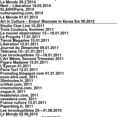
Le Monde
20.2.2014
Next – Liberation
18.02.2014
SLASH/Paris
, 2014
culturopoing.com
, 2014
Le Monde
01.07.2013
Art in Culture – Enjoy! Biennale in Korea Six
09.2012
Studio Ciné Live
10.2011
Trois Couleurs
, Summer 2011
Le nouvel observateur
13—19.01.2011
Le Progrès
17.01.2011
Tiercé Magazine
15.01.2011
Libération
12.01.2011
Journal du Dimanche
09.01.2011
Télérama
15—21.01.2011
Les inrockuptibles
12—18.01.2011
L’Art Même
, Second Trimester 2011
Figaro Madame
15.01.2011
L’Eperon
01.2011
Paris Turf
12.01.2011
Fromafog.blogspot.com
01.01.2011
avoir-alire.com
, 2011
20minutes.fr
, 2011
critikat.com
, 2011
cinemotions.com
, 2011
vogue.fr
, 2011
lesaboteur.com
, 2011
cavadeos.com
, 2011
France culture
13.01.2011
Paperblog.fr
, 2011
Les inrockuptibles
25—31.08.2010
Le Monde
02.06.2010